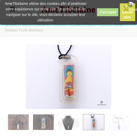
AmeTibétaine utilise des cookies afin d’améliorer
0
En
votre expérience sur notre site. En continuant de
J'accepte
savoir
naviguer sur le site, vous déclarez accepter leur
plus
utilisation.
Accueil
>
Bijoux Tibétains
>
Colliers
>
Colliers Divers
>
CD136 Yanka
Tibétain Porte-Bonheur