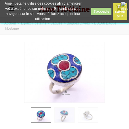
AmeTibétaine utilise des cookies afin d’améliorer
0
En
votre expérience sur notre site. En continuant de
J'accepte
savoir
naviguer sur le site, vous déclarez accepter leur
plus
utilisation.
Accueil
>
Bijoux Tibétains
>
Bagues
>
Bagues Divers
>
BD168 Bague
Tibétaine