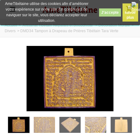
AmeTibétaine utilise des cookies afin d’améliorer
0
En
votre expérience sur notre site. En continuant de
J'accepte
savoir
naviguer sur le site, vous déclarez accepter leur
plus
utilisation.
Accueil
>
Artisanat Tibétain Népalais et Bouddhiste
>
Décoration Murale
>
Divers
>
DMD34 Tampon à Drapeau de Prières Tibétain Tara Verte